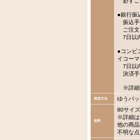
必ずご
●銀行振
振込手
ご注文
7日以
●コンビ
イコーマ
7日以
決済手
※詳細
ゆうパッ
発送方法
80サイ
※詳細は
送料
他の商品
不明な点