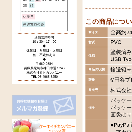
この商品につ
全高約24
サイズ
店舗営業時間
PVC
10：30～17：00
材質
◆
休業日：月曜日・火曜日
塗装済み
他、不定休あり
仕様
USB T
◆
〒660-0884
兵庫県尼崎市神田中通7-246
輸送箱未
商品の状態
株式会社ＫＨカンパニー
TEL 06-4965-5250
©円谷プ
著作
株式会社
発売元
パッケー
パッケー
備考
画像はサ
●Pay
アカウ