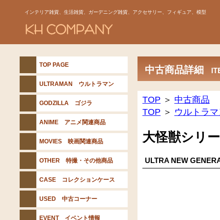
インテリア雑貨、生活雑貨、ガーデニング雑貨、アクセサリー、フィギュア、模型
TOP PAGE
中古商品詳細
IT
ULTRAMAN ウルトラマン
TOP
＞
中古商品
GODZILLA ゴジラ
TOP
＞
ウルトラマ
ANIME アニメ関連商品
大怪獣シリ
MOVIES 映画関連商品
ULTRA NEW GE
OTHER 特撮・その他商品
CASE コレクションケース
USED 中古コーナー
EVENT イベント情報