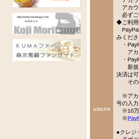
アカウ
必ずご
◆ご利用
PayP
みくださ
・Pay
アカウ
・Pay
新規で
決済は可
その際
※アカ
号の入力
お支払方法
※10万
※
Pay
●クレジ