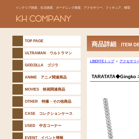
インテリア雑貨、生活雑貨、ガーデニング雑貨、アクセサリー、フィギュア、模型
TOP PAGE
商品詳細
ITEM D
ULTRAMAN ウルトラマン
LIBERTEトップ
＞
アクセサリ
GODZILLA ゴジラ
TARATATA◆Gingk
ANIME アニメ関連商品
MOVIES 映画関連商品
OTHER 特撮・その他商品
CASE コレクションケース
USED 中古コーナー
EVENT イベント情報