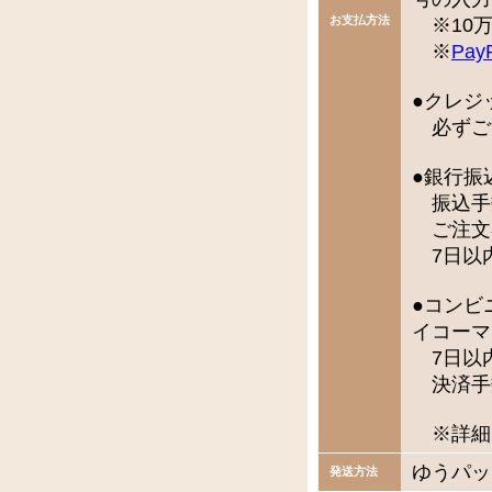
お支払方法
※10万
※
Pay
●クレジ
必ずご
●銀行振
振込手数
ご注文
7日以
●コンビ
イコーマ
7日以
決済手
※詳細
ゆうパッ
発送方法