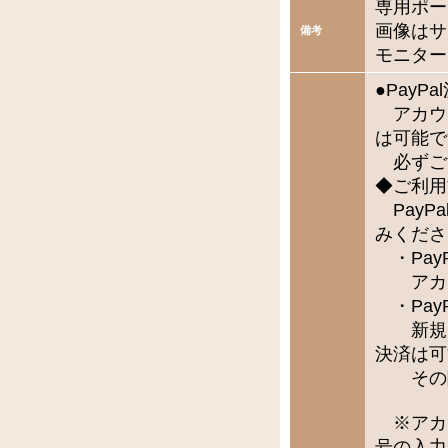
専用ポー
画像はサ
備考
モニター
●Pay
アカウ
は可能で
必ずご
◆ご利用
PayP
みくださ
・Pay
アカウ
・Pay
新規で
決済は可
その際
※アカ
号の入力