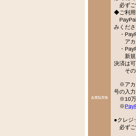
必ずご
◆ご利用
PayP
みくださ
・Pay
アカウ
・Pay
新規で
決済は可
その際
※アカ
号の入力
お支払方法
※10万
※
Pay
●クレジ
必ずご