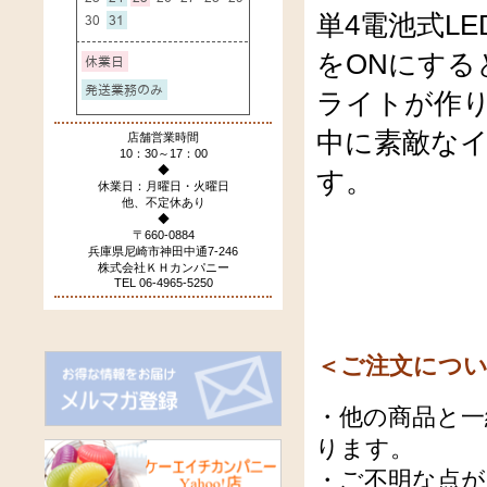
単4電池式L
をONにす
ライトが作
中に素敵な
店舗営業時間
10：30～17：00
◆
す。
休業日：月曜日・火曜日
他、不定休あり
◆
〒660-0884
兵庫県尼崎市神田中通7-246
株式会社ＫＨカンパニー
TEL 06-4965-5250
＜ご注文につ
・他の商品と一
ります。
・ご不明な点