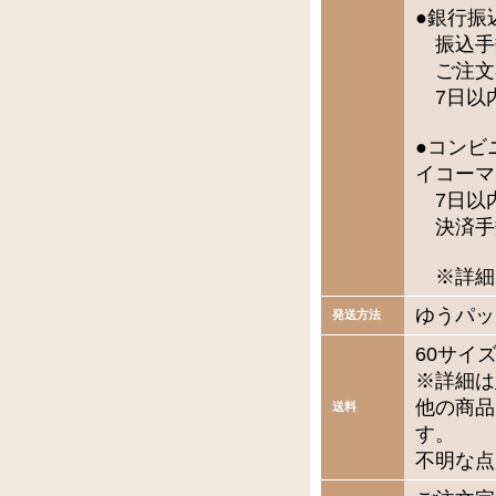
●銀行振
振込手
ご注文
7日以
●コンビ
イコーマ
7日以
決済手
※詳細
ゆうパッ
発送方法
60サイ
※詳細は
他の商品
送料
す。
不明な点