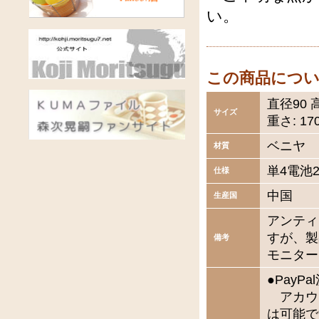
い。
この商品につ
直径90 
サイズ
重さ: 17
ベニヤ
材質
単4電池
仕様
中国
生産国
アンティ
すが、製
備考
モニター
●Pay
アカウ
は可能で