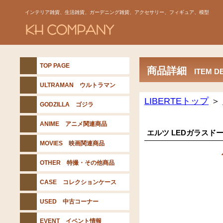
インテリア雑貨、生活雑貨、ガーデニング雑貨、アクセサリー、フィギュア、模型
TOP PAGE
商品詳細
ITEM D
ULTRAMAN ウルトラマン
LIBERTEトップ
＞
GODZILLA ゴジラ
ANIME アニメ関連商品
エルツ LEDガラスド
MOVIES 映画関連商品
OTHER 特撮・その他商品
CASE コレクションケース
USED 中古コーナー
EVENT イベント情報