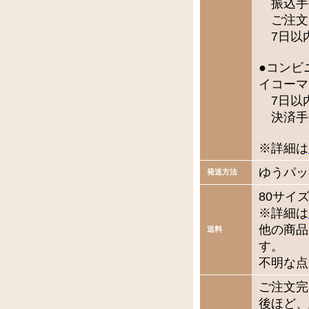
振込手
ご注文
7日以
●コンビ
イコーマ
7日以
決済手
※詳細は
ゆうパッ
発送方法
80サイ
※詳細は
他の商品
送料
す。
不明な点
ご注文完
後ほど、