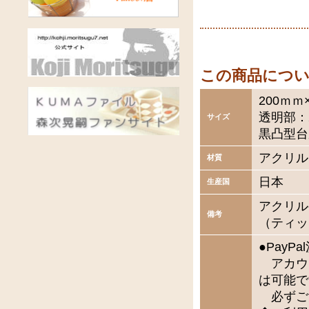
この商品につ
200ｍｍ
透明部
サイズ
黒凸型台
アクリル
材質
日本
生産国
アクリル
備考
（ティッ
●Pay
アカウ
は可能で
必ずご