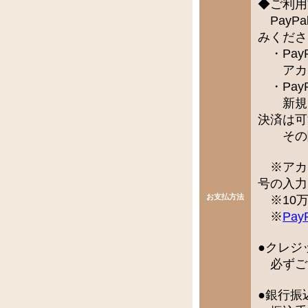
◆ご利用
PayP
みくださ
・Pay
アカウ
・Pay
新規で
決済は可
その際
※アカ
号の入力
お支払方法
※10万
※
Pay
●クレジ
必ずご
●銀行振