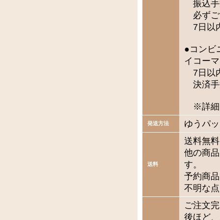
振込手
必ずご
7日以
●コンビ
イコーマ
7日以
決済手
※詳細
ゆうパッ
発送方法
送料無料
他の商品
す。
送料
予約商品
不明な点
ご注文完
後ほど、