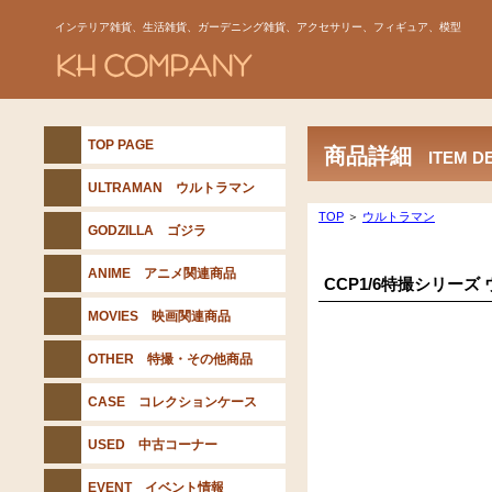
インテリア雑貨、生活雑貨、ガーデニング雑貨、アクセサリー、フィギュア、模型
TOP PAGE
商品詳細
ITEM D
ULTRAMAN ウルトラマン
TOP
＞
ウルトラマン
GODZILLA ゴジラ
ANIME アニメ関連商品
CCP1/6特撮シリーズ
MOVIES 映画関連商品
OTHER 特撮・その他商品
CASE コレクションケース
USED 中古コーナー
EVENT イベント情報