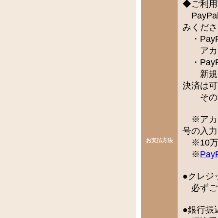
◆ご利用
PayP
みくださ
・Pay
アカウ
・Pay
新規で
決済は可
その際
※アカ
号の入力
お支払方法
※10万
※
Pay
●クレジ
必ずご
●銀行振