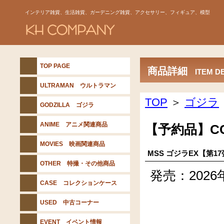
インテリア雑貨、生活雑貨、ガーデニング雑貨、アクセサリー、フィギュア、模型
TOP PAGE
商品詳細
ITEM D
ULTRAMAN ウルトラマン
TOP
＞
ゴジラ
GODZILLA ゴジラ
ANIME アニメ関連商品
【予約品】C
MOVIES 映画関連商品
MSS ゴジラEX【第1
OTHER 特撮・その他商品
発売：202
CASE コレクションケース
USED 中古コーナー
EVENT イベント情報