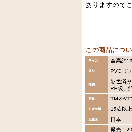
ありますので
この商品につ
全高約13
サイズ
PVC（
素材
彩色済み
仕様
PP袋、
TM＆©T
著作
15歳以
対象年齢
日本
生産国
発売：2