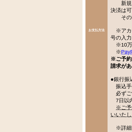
新規で
決済は可
その際
※アカ
お支払方法
号の入力
※10万
※
Pay
※ご予約
請求があ
●銀行振
振込手
必ずご
7日以
※ご予
いいたし
※詳細