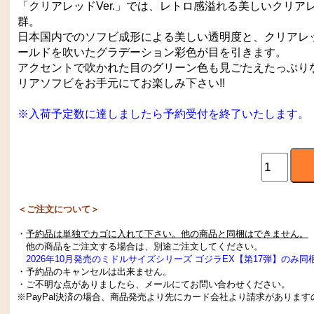
「クリアレッドVer.」では、レトロ感溢れる美しいクリ
群。
日本国内でのソフビ成形による美しい透明度と、クリアレ
ールドを吹いたグラデーション彩色が目を引きます。
アクセントで吹かれた目のグリーン色も見ごたえたっぷり
リアソフビをお手元にてお楽しみ下さい!!
※入荷予定数に達しましたら予約受付を終了いたします。
＜ご注文について＞
・
予約品は単独でカゴに入れて下さい。他の商品と同梱はできません。
他の商品をご注文する場合は、別途ご注文してください。
2026年10月発売のミドルサイズシリーズ ゴジラEX【第17弾】のみ
・予約品のキャンセルは出来ません。
・ご不明な点がありましたら、メールにてお問い合わせください。
※PayPal決済の場合、商品発売より先にカード会社より請求がありま