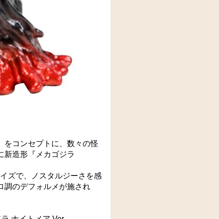
」をコンセプトに、数々の怪
に新造形『メカゴジラ
サイズで、ノスタルジーさを感
ロ調のデフォルメが施され
 ナイトメア Ver.