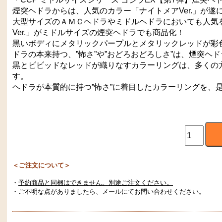
煙突ヘドラからは、人気のカラー「ナイトメアVer.」が遂
大型サイズのＡＭＣヘドラやミドルヘドラにおいても人気
Ver.」がミドルサイズの煙突ヘドラでも商品化！
黒いボディにメタリックパープルとメタリックレッドが彩
ドラの本来持つ、”怖さ”や”おどろおどろしさ”は、煙突ヘ
黒とビビッドなレッドが織りなすカラーリングは、多くの
す。
ヘドラが本質的に持つ”怖さ”に着目したカラーリングを、
＜ご注文について＞
・
予約商品と同梱はできません。別途ご注文ください。
・ご不明な点がありましたら、メールにてお問い合わせください。