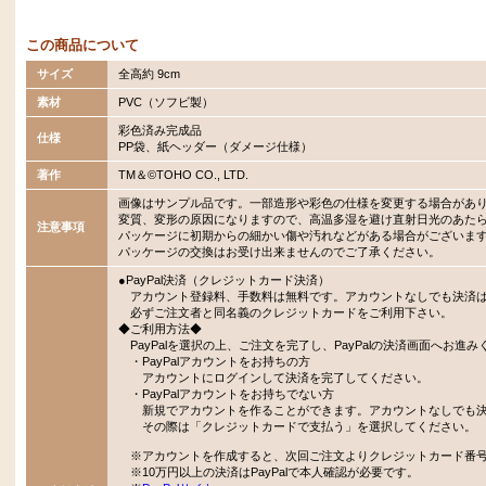
この商品について
サイズ
全高約 9cm
素材
PVC（ソフビ製）
彩色済み完成品
仕様
PP袋、紙ヘッダー（ダメージ仕様）
著作
TM＆©TOHO CO., LTD.
画像はサンプル品です。一部造形や彩色の仕様を変更する場合があ
変質、変形の原因になりますので、高温多湿を避け直射日光のあた
注意事項
パッケージに初期からの細かい傷や汚れなどがある場合がございま
パッケージの交換はお受け出来ませんのでご了承ください。
●PayPal決済（クレジットカード決済）
アカウント登録料、手数料は無料です。アカウントなしでも決済
必ずご注文者と同名義のクレジットカードをご利用下さい。
◆ご利用方法◆
PayPalを選択の上、ご注文を完了し、PayPalの決済画面へお進み
・PayPalアカウントをお持ちの方
アカウントにログインして決済を完了してください。
・PayPalアカウントをお持ちでない方
新規でアカウントを作ることができます。アカウントなしでも決
その際は「クレジットカードで支払う」を選択してください。
※アカウントを作成すると、次回ご注文よりクレジットカード番号
※10万円以上の決済はPayPalで本人確認が必要です。