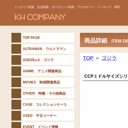
インテリア雑貨、生活雑貨、ガーデニング雑貨、アクセサリー、フィギュア、模型
TOP PAGE
商品詳細
ITEM D
ULTRAMAN ウルトラマン
TOP
＞
ゴジラ
GODZILLA ゴジラ
ANIME アニメ関連商品
CCPミドルサイズシリ
MOVIES 映画関連商品
価
OTHER 特撮・その他商品
CASE コレクションケース
USED 中古コーナー
EVENT イベント情報