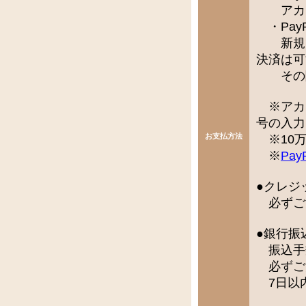
アカウ
・Pay
新規で
決済は可
その際
※アカ
号の入力
お支払方法
※10万
※
Pay
●クレジ
必ずご
●銀行振
振込手
必ずご
7日以