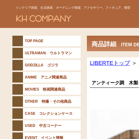
インテリア雑貨、生活雑貨、ガーデニング雑貨、アクセサリー、フィギュア、模型
TOP PAGE
商品詳細
ITEM D
ULTRAMAN ウルトラマン
LIBERTEトップ
＞
GODZILLA ゴジラ
ANIME アニメ関連商品
アンティーク調 木製
MOVIES 映画関連商品
OTHER 特撮・その他商品
CASE コレクションケース
USED 中古コーナー
EVENT イベント情報