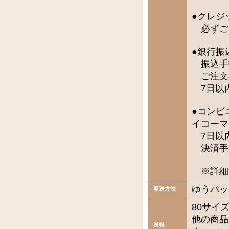
●クレジ
必ずご
●銀行振
振込手
ご注文
7日以
●コンビ
イコーマ
7日以
決済手
※詳細
ゆうパッ
発送方法
80サイ
他の商品
送料