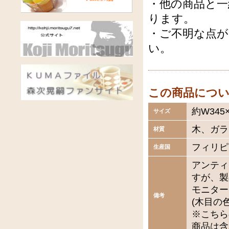
・他の商品と一
ります。
・ご不明な点
い。
この商品につ
約W345×
サイズ
木、ガラ
材質
フィリピ
生産国
アンティ
すが、製
モニター
備考
(木目の
※こちら
商品は含