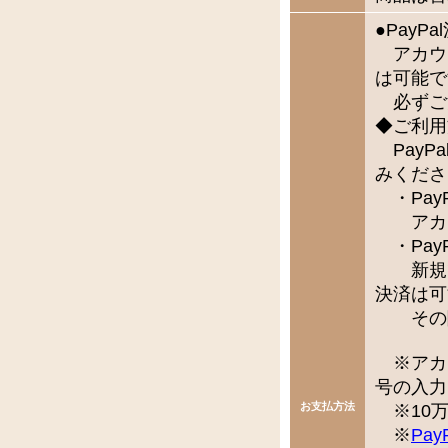
●Pay
アカウ
は可能で
必ずご
◆ご利用
PayP
みくださ
・Pay
アカウ
・Pay
新規で
決済は可
その際
※アカ
号の入力
お支払方法
※10万
※
Pay